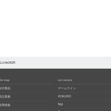
LLHACKER
ite map
net service
自社製品
ゲームライン
ROKURO
受託業務
figg
採用情報