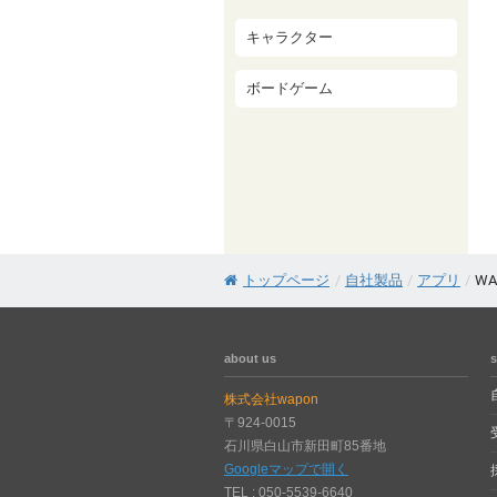
キャラクター
ボードゲーム
トップページ
/
自社製品
/
アプリ
/
WA
about us
s
株式会社wapon
〒924-0015
石川県白山市新田町85番地
Googleマップで開く
TEL : 050-5539-6640