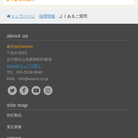
トップページ
/
採用情報
/
よくあるご質問
about us
株式会社wapon
〒924-0015
石川県白山市新田町85番地
Googleマップで開く
TEL : 050-5539-6640
MAIL :
info@wapon.co.jp
site map
自社製品
受託業務