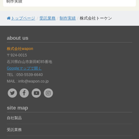
制作実績
トップページ
/
受託業務
/
制作実績
/
株式会社トーケン
about us
株式会社wapon
〒924-0015
石川県白山市新田町85番地
Googleマップで開く
TEL : 050-5539-6640
MAIL :
info@wapon.co.jp
site map
自社製品
受託業務